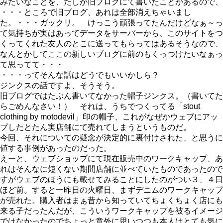
みたいなことを、たしか旧ブログにて書いたことがあるので、
・・・ところで旧ブログ、あれは全部消えちゃいまし
た。・・・ガックリ。 けっこう頑張ってたんだけどなぁ～っ
て気持ちが実はあってデータをサーバーから、このサイトをつ
くってくれた友人のとこに送ってもらってはあるそうなので、
なんとかしてここの新しいブログに前のもくっつけたいなぁっ
て思ってて・・・
・・・ってそんな話はどうでもいいかしら？
ジンクスの話ですよ、そうそう。
旧ブログではたぶん書いてなかった帽子ジンクス。（書いてた
らごめんなさい！） それは、うちでつくってる「stout
clothing by motodevil」印の帽子、これがなぜかウェブにアッ
プしたとたん実店舗にて売れてしまうというものだ。
今回、それについての疑念が決定的に裏付けされた、と思うに
値する事例があったのだった。
えーと、ウェブショップにて現在販売中のワークキャップ、あ
れはそんなに短くない期間店舗に並べていたものであったので
すがウェブのほうにも載せてみることにしたのがつい３、４日
ほど前。すると一昨日の火曜日、まずデニムのワークキャップ
が売れた。購入者はまぁ昔から知っていてちょくちょく店にも
来る子だったんだが、こういうワークキャップを被るイメージ
ではなかったのでちょっと意外に思いつつも本人はとても気に