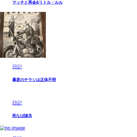
マッチと再会&リトル・ルル
日記
暴君のチラシは正体不明
日記
死なば諸共