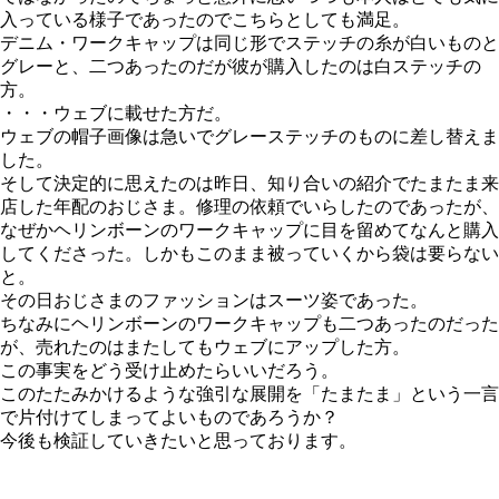
入っている様子であったのでこちらとしても満足。
デニム・ワークキャップは同じ形でステッチの糸が白いものと
グレーと、二つあったのだが彼が購入したのは白ステッチの
方。
・・・ウェブに載せた方だ。
ウェブの帽子画像は急いでグレーステッチのものに差し替えま
した。
そして決定的に思えたのは昨日、知り合いの紹介でたまたま来
店した年配のおじさま。修理の依頼でいらしたのであったが、
なぜかヘリンボーンのワークキャップに目を留めてなんと購入
してくださった。しかもこのまま被っていくから袋は要らない
と。
その日おじさまのファッションはスーツ姿であった。
ちなみにヘリンボーンのワークキャップも二つあったのだった
が、売れたのはまたしてもウェブにアップした方。
この事実をどう受け止めたらいいだろう。
このたたみかけるような強引な展開を「たまたま」という一言
で片付けてしまってよいものであろうか？
今後も検証していきたいと思っております。