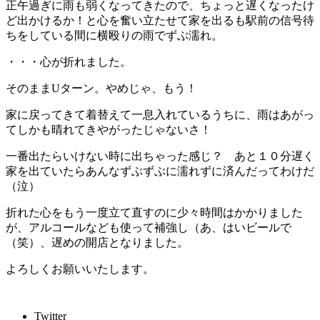
正午過ぎに雨も弱くなってきたので、ちょっと遅くなったけ
ど出かけるか！と心を奮い立たせて家を出るも駅前の信号待
ちをしている間に横殴りの雨でずぶ濡れ。
・・・心が折れました。
そのままUターン。やめじゃ、もう！
家に戻ってきて着替えて一息入れているうちに、雨はあがっ
てしかも晴れてきやがったじゃないさ！
一番出たらいけない時に出ちゃった感じ？ あと１０分遅く
家を出ていたらあんなずぶずぶに濡れずに済んだってわけだ
（泣）
折れた心をもう一度立て直すのに少々時間はかかりました
が、アルコールなども使って補強し（あ、はいビールで
（笑）、遅めの開店となりました。
よろしくお願いいたします。
Twitter