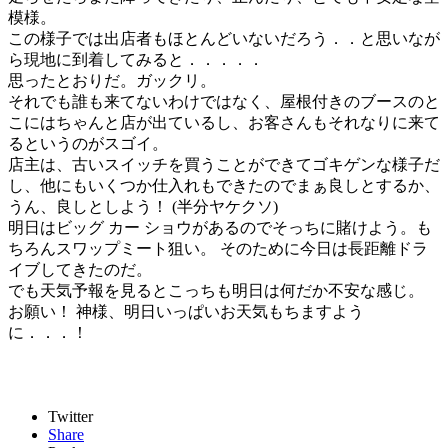
模様。
この様子では出店者もほとんどいないだろう．．と思いなが
ら現地に到着してみると．．．．．
思ったとおりだ。ガックリ。
それでも誰も来てないわけではなく、屋根付きのブースのと
こにはちゃんと店が出ているし、お客さんもそれなりに来て
るというのがスゴイ。
店主は、古いスイッチを買うことができてゴキゲンな様子だ
し、他にもいくつか仕入れもできたのでまぁ良しとするか、
うん、良しとしよう！ (半分ヤケクソ)
明日はビッグ カー ショウがあるのでそっちに賭けよう。も
ちろんスワップミート狙い。 そのために今日は長距離ドラ
イブしてきたのだ。
でも天気予報を見るとこっちも明日は何だか不安な感じ。
お願い！ 神様、明日いっぱいお天気もちますよう
に．．．！
Twitter
Share