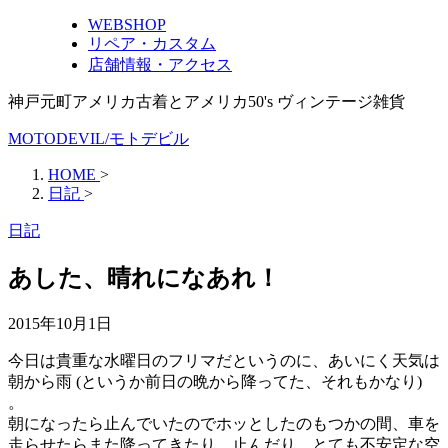
WEBSHOP
リペア・カスタム
店舗情報・アクセス
神戸元町アメリカ古着とアメリカ50's ヴィンテージ雑貨
MOTODEVIL/モトデビル
HOME
>
日記
>
日記
あした、晴れになあれ！
2015年10月1日
今日は貴重な水曜日のフリマだというのに、あいにく天気は
朝から雨 (というか前日の晩から降ってた、それもかなり)
。
朝になったら止んでいたのでホッとしたのもつかの間、車を
走らせたらまた降ってきたり、止んだり、とても不安定な空